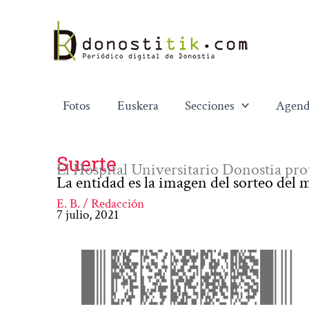
Ir
al
contenido
Fotos
Euskera
Secciones
Agend
Suerte
El Hospital Universitario Donostia pr
La entidad es la imagen del sorteo del m
E. B. / Redacción
7 julio, 2021