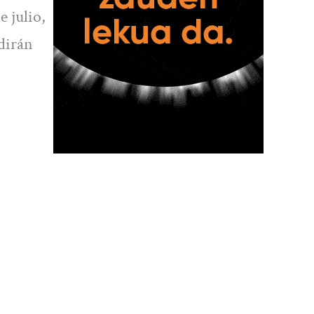
 julio,
dirán