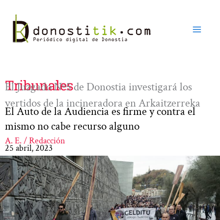
Ir
al
contenido
Tribunales
El Juzgado Nº5 de Donostia investigará los
vertidos de la incineradora en Arkaitzerreka
El Auto de la Audiencia es firme y contra el
mismo no cabe recurso alguno
A. E. / Redacción
25 abril, 2023