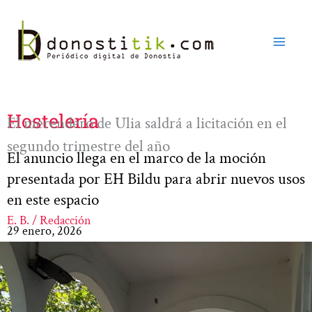
Ir
al
contenido
Hostelería
El merendero de Ulia saldrá a licitación en el
segundo trimestre del año
El anuncio llega en el marco de la moción
presentada por EH Bildu para abrir nuevos usos
en este espacio
E. B. / Redacción
29 enero, 2026