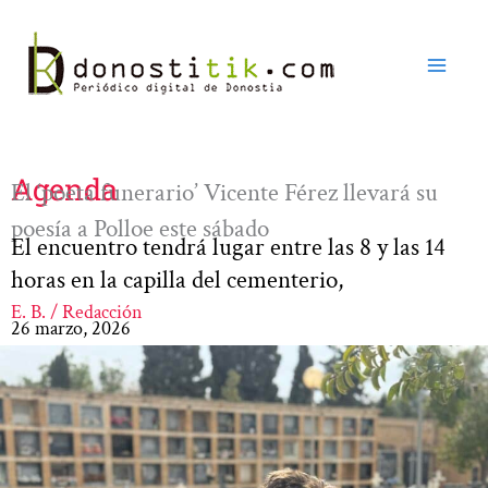
Ir
al
contenido
Agenda
El ‘poeta funerario’ Vicente Férez llevará su
poesía a Polloe este sábado
El encuentro tendrá lugar entre las 8 y las 14
horas en la capilla del cementerio,
E. B. / Redacción
26 marzo, 2026