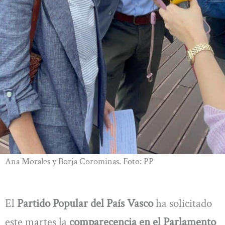
Ana Morales y Borja Corominas. Foto: PP
El
Partido Popular del País Vasco
ha solicitado
este martes la
comparecencia en el Parlamento