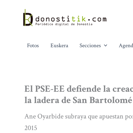
Ir
al
contenido
Fotos
Euskera
Secciones
Agend
El PSE-EE defiende la crea
la ladera de San Bartolomé
Ane Oyarbide subraya que apuestan por 
2015