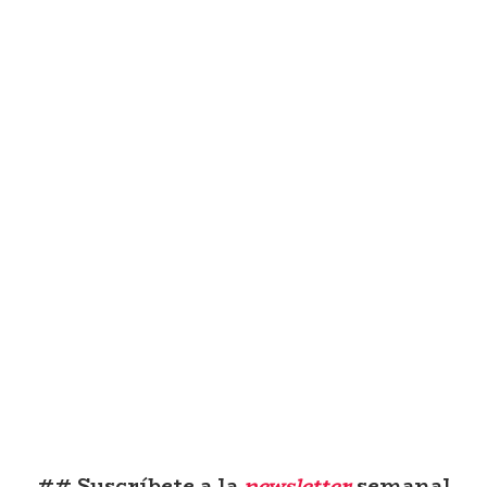
## Suscríbete a la
newsletter
semanal