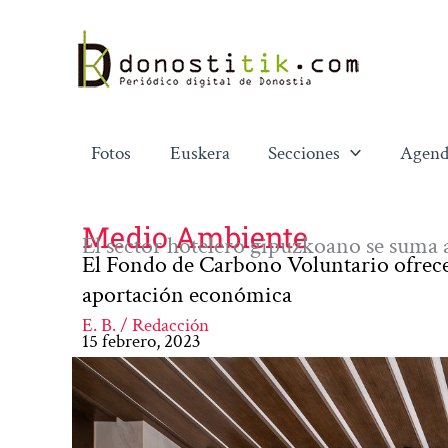
Ir
al
contenido
Fotos
Euskera
Secciones
Agend
Medio Ambiente
El sector hotelero gipuzkoano se suma a
El Fondo de Carbono Voluntario ofrece
aportación económica
E. B. / Redacción
15 febrero, 2023