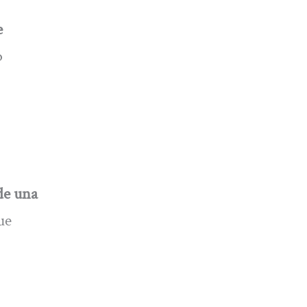
e
o
de una
ue