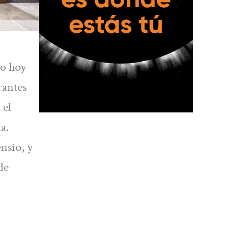
do hoy
rantes
 el
a.
nsio, y
de