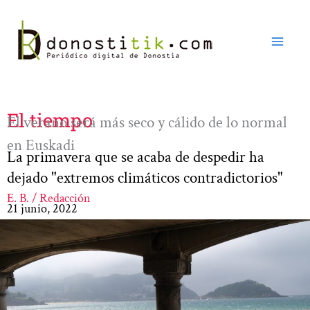
Ir
al
contenido
El tiempo
El verano será más seco y cálido de lo normal
en Euskadi
La primavera que se acaba de despedir ha
dejado "extremos climáticos contradictorios"
E. B. / Redacción
21 junio, 2022