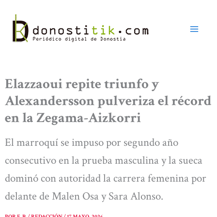
Ir
al
contenido
Elazzaoui repite triunfo y
Alexandersson pulveriza el récord
en la Zegama-Aizkorri
El marroquí se impuso por segundo año
consecutivo en la prueba masculina y la sueca
dominó con autoridad la carrera femenina por
delante de Malen Osa y Sara Alonso.
POR
E. B. / REDACCIÓN
/
17 MAYO, 2026