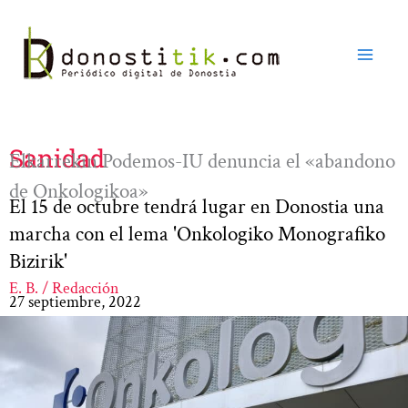
Ir
al
contenido
Sanidad
Elkarrekin Podemos-IU denuncia el «abandono
de Onkologikoa»
El 15 de octubre tendrá lugar en Donostia una
marcha con el lema 'Onkologiko Monografiko
Bizirik'
E. B. / Redacción
27 septiembre, 2022