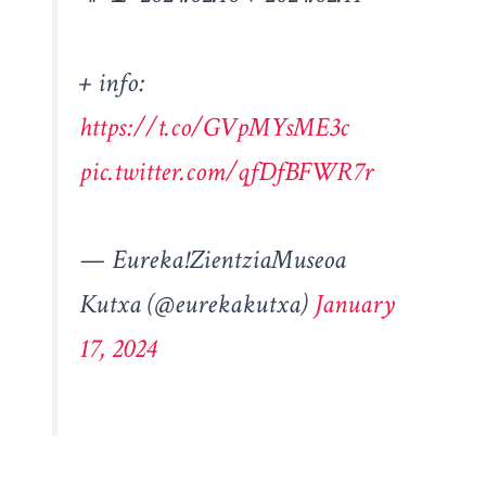
+ info:
https://t.co/GVpMYsME3c
pic.twitter.com/qfDfBFWR7r
— Eureka!ZientziaMuseoa
Kutxa (@eurekakutxa)
January
17, 2024