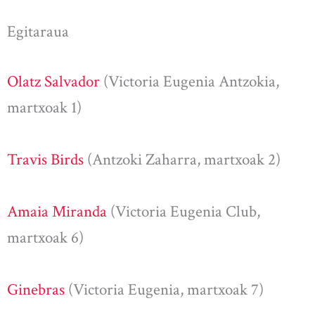
Egitaraua
Olatz Salvador
(Victoria Eugenia Antzokia,
martxoak 1)
Travis Birds
(Antzoki Zaharra, martxoak 2)
Amaia Miranda
(Victoria Eugenia Club,
martxoak 6)
Ginebras
(Victoria Eugenia, martxoak 7)