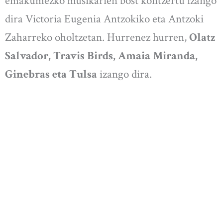
emakumezko musikarien bost kontzertu izango
dira Victoria Eugenia Antzokiko eta Antzoki
Zaharreko oholtzetan. Hurrenez hurren,
Olatz
Salvador, Travis Birds, Amaia Miranda,
Ginebras eta Tulsa
izango dira.