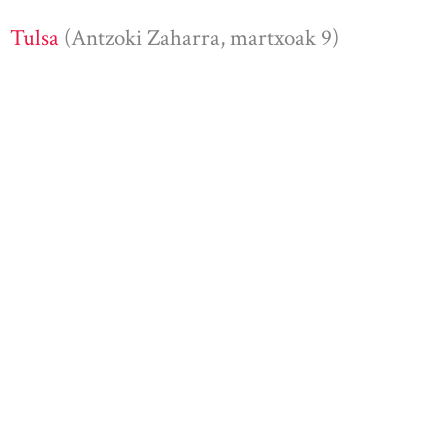
Tulsa
(Antzoki Zaharra, martxoak 9)