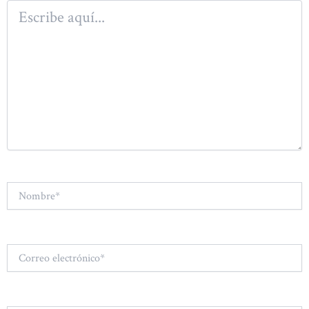
Escribe
aquí...
Nombre*
Correo
electrónico*