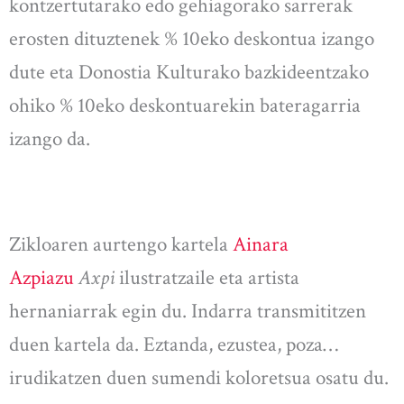
kontzertutarako edo gehiagorako sarrerak
erosten dituztenek % 10eko deskontua izango
dute eta Donostia Kulturako bazkideentzako
ohiko % 10eko deskontuarekin bateragarria
izango da.
Zikloaren aurtengo kartela
Ainara
Azpiazu
Axpi
ilustratzaile eta artista
hernaniarrak egin du. Indarra transmititzen
duen kartela da. Eztanda, ezustea, poza…
irudikatzen duen sumendi koloretsua osatu du.