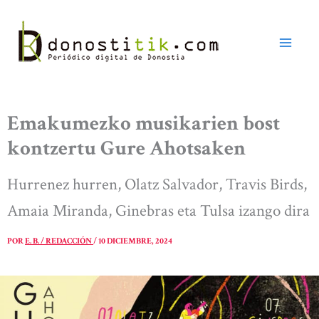
Ir
al
contenido
Emakumezko musikarien bost
kontzertu Gure Ahotsaken
Hurrenez hurren, Olatz Salvador, Travis Birds,
Amaia Miranda, Ginebras eta Tulsa izango dira
POR
E. B. / REDACCIÓN
/
10 DICIEMBRE, 2024