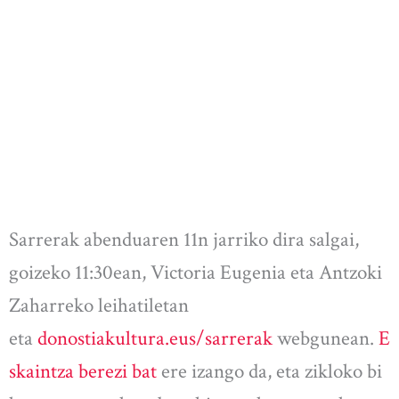
Sarrerak abenduaren 11n jarriko dira salgai,
goizeko 11:30ean, Victoria Eugenia eta Antzoki
Zaharreko leihatiletan
eta
donostiakultura.eus/sarrerak
webgunean.
E
skaintza berezi bat
ere izango da, eta zikloko bi