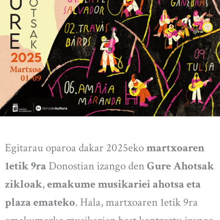
Egitarau oparoa dakar 2025eko
martxoaren
1etik 9ra
Donostian izango den
Gure Ahotsak
zikloak
,
emakume musikariei ahotsa eta
plaza emateko
. Hala, martxoaren 1etik 9ra