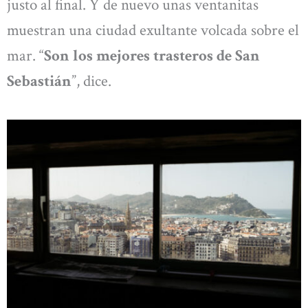
justo al final. Y de nuevo unas ventanitas
muestran una ciudad exultante volcada sobre el
mar. “
Son los mejores trasteros de San
Sebastián
”, dice.