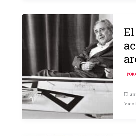
El
ac
ar
POR
El an
Vien