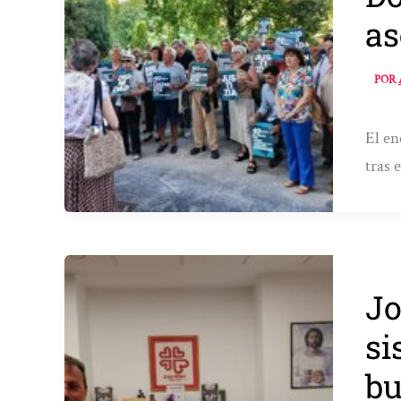
as
POR
El en
tras 
Jo
si
bu