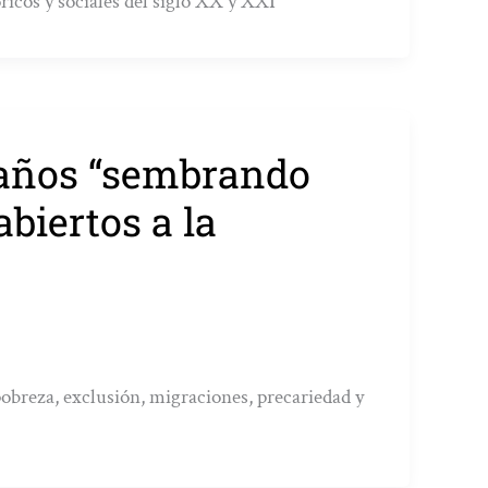
óricos y sociales del siglo XX y XXI
 años “sembrando
biertos a la
pobreza, exclusión, migraciones, precariedad y