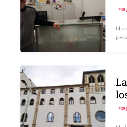
POR
El se
preca
La
lo
POR