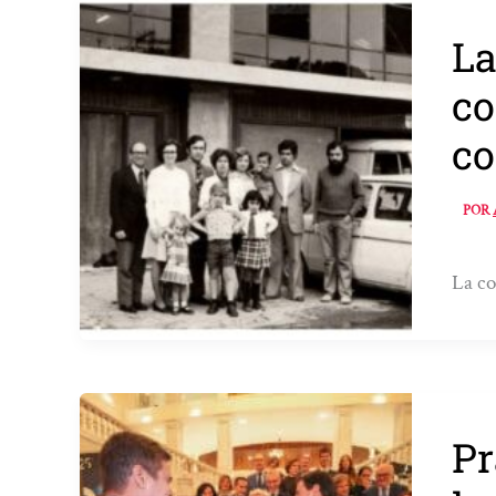
La
co
co
POR
La co
Pr