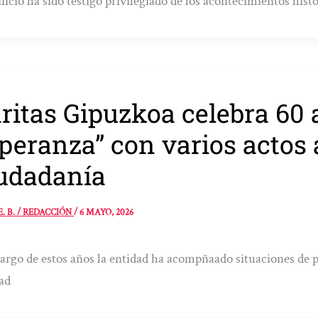
ificio ha sido testigo privilegiado de los acontecimientos hist
ritas Gipuzkoa celebra 60
peranza” con varios actos a
udadanía
E. B. / REDACCIÓN
/
6 MAYO, 2026
largo de estos años la entidad ha acompñaado situaciones de 
ad