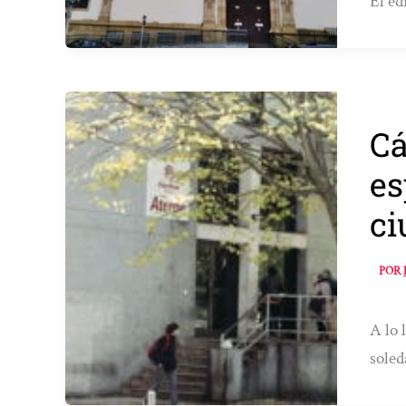
El ed
Cá
es
ci
POR
A lo 
soled