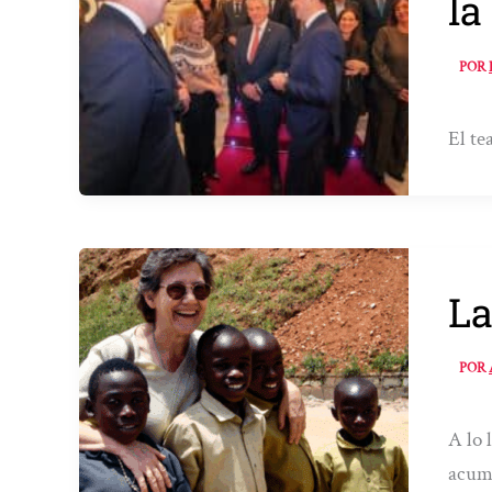
la
POR
El te
La
POR
A lo 
acumu