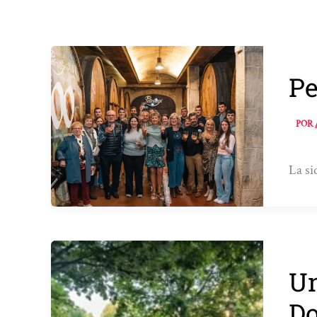
Pe
POR
La si
Un
Do