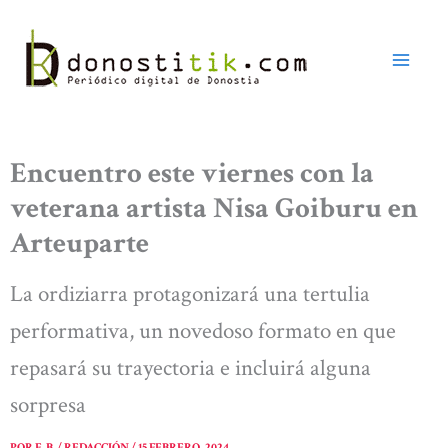
Ir
al
contenido
Encuentro este viernes con la
veterana artista Nisa Goiburu en
Arteuparte
La ordiziarra protagonizará una tertulia
performativa, un novedoso formato en que
repasará su trayectoria e incluirá alguna
sorpresa
POR
E. B. / REDACCIÓN
/
15 FEBRERO, 2024