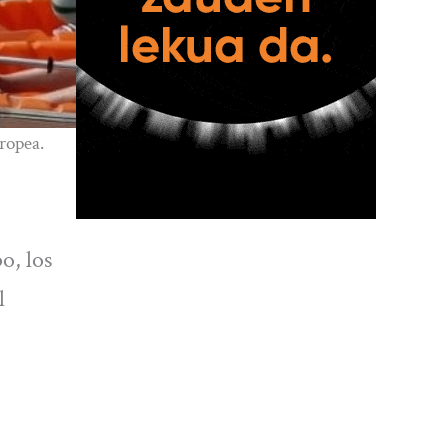
ropea.
o, los
l