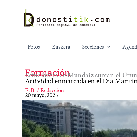
Ir
al
contenido
Fotos
Euskera
Secciones
Agend
Formación
Estudiantes de Mundaiz surcan el Urum
Actividad enmarcada en el Día Marít
E. B. / Redacción
20 mayo, 2025