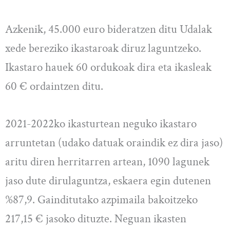
Azkenik, 45.000 euro bideratzen ditu Udalak
xede bereziko ikastaroak diruz laguntzeko.
Ikastaro hauek 60 ordukoak dira eta ikasleak
60 € ordaintzen ditu.
2021-2022ko ikasturtean neguko ikastaro
arruntetan (udako datuak oraindik ez dira jaso)
aritu diren herritarren artean, 1090 lagunek
jaso dute dirulaguntza, eskaera egin dutenen
%87,9. Gainditutako azpimaila bakoitzeko
217,15 € jasoko dituzte. Neguan ikasten