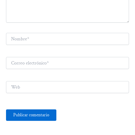
Nombre*
Correo
electrónico*
Web