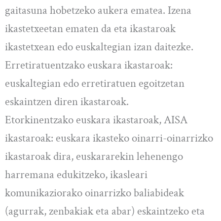
gaitasuna hobetzeko aukera ematea. Izena
ikastetxeetan ematen da eta ikastaroak
ikastetxean edo euskaltegian izan daitezke.
Erretiratuentzako euskara ikastaroak:
euskaltegian edo erretiratuen egoitzetan
eskaintzen diren ikastaroak.
Etorkinentzako euskara ikastaroak, AISA
ikastaroak: euskara ikasteko oinarri-oinarrizko
ikastaroak dira, euskararekin lehenengo
harremana edukitzeko, ikasleari
komunikaziorako oinarrizko baliabideak
(agurrak, zenbakiak eta abar) eskaintzeko eta