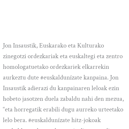
Jon Insaustik, Euskarako eta Kulturako
zinegotzi ordezkariak eta euskaltegi eta zentro
homologatuetako ordezkariek elkarrekin
aurkeztu dute #euskaldunízate kanpaina. Jon
Insaustik adierazi du kanpainaren leloak ezin
hobeto jasotzen duela zabaldu nahi den mezua,
“eta horregatik erabili dugu aurreko urteetako
lelo bera. #euskaldunízate hitz-jokoak