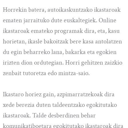
Horrekin batera, autoikaskuntzako ikastaroak
ematen jarraituko dute euskaltegiek. Online
ikastaroak emateko programak dira, eta, kasu
horietan, ikasle bakoitzak bere kasa antolatzen
du egin beharreko lana, bakarka eta egokien
irizten dion ordutegian. Horri gehitzen zaizkio
zenbait tutoretza edo mintza-saio.
Ikastaro horiez gain, azpimarratzekoak dira
xede berezia duten taldeentzako egokitutako
ikastaroak. Talde desberdinen behar
komunikatiboetara egokitutako ikastaroak dira