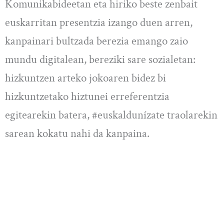
Komunikabideetan eta hiriko beste zenbait
euskarritan presentzia izango duen arren,
kanpainari bultzada berezia emango zaio
mundu digitalean, bereziki sare sozialetan:
hizkuntzen arteko jokoaren bidez bi
hizkuntzetako hiztunei erreferentzia
egitearekin batera, #euskaldunízate traolarekin
sarean kokatu nahi da kanpaina.