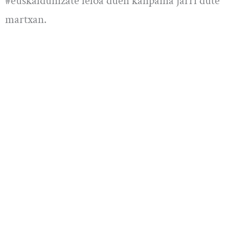
#euskaldunízate leloa duen kanpaina jarri dute
martxan.