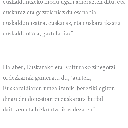
euskalduntzeko modu ugari adierazten ditu, eta
euskaraz eta gaztelaniaz du esanahia:
euskaldun izatea, euskaraz, eta euskara ikasita
euskalduntzea, gaztelaniaz”.
Halaber, Euskarako eta Kulturako zinegotzi
ordezkariak gaineratu du, “aurten,
Euskaraldiaren urtea izanik, bereziki egiten
diegu dei donostiarrei euskarara hurbil
daitezen eta hizkuntza ikas dezaten”.