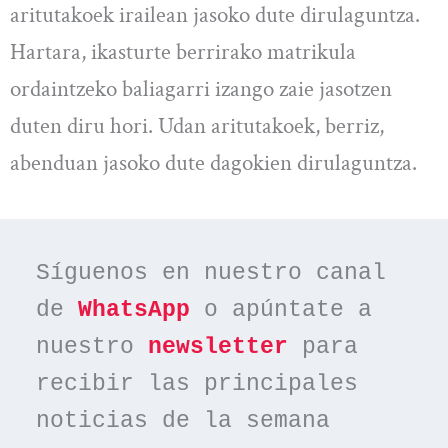
aritutakoek irailean jasoko dute dirulaguntza.
Hartara, ikasturte berrirako matrikula
ordaintzeko baliagarri izango zaie jasotzen
duten diru hori. Udan aritutakoek, berriz,
abenduan jasoko dute dagokien dirulaguntza.
Síguenos en nuestro canal 
de 
WhatsApp
 o apúntate a 
nuestro 
newsletter
 para 
recibir las principales 
noticias de la semana