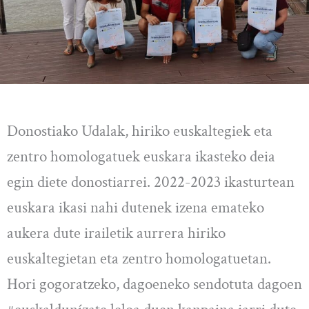
Donostiako Udalak, hiriko euskaltegiek eta
zentro homologatuek euskara ikasteko deia
egin diete donostiarrei. 2022-2023 ikasturtean
euskara ikasi nahi dutenek izena emateko
aukera dute irailetik aurrera hiriko
euskaltegietan eta zentro homologatuetan.
Hori gogoratzeko, dagoeneko sendotuta dagoen