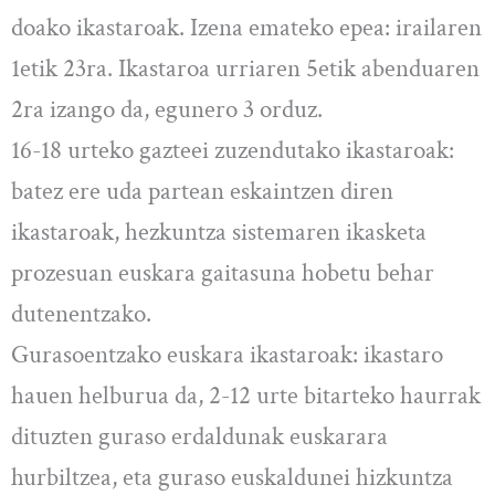
doako ikastaroak. Izena emateko epea: irailaren
1etik 23ra. Ikastaroa urriaren 5etik abenduaren
2ra izango da, egunero 3 orduz.
16-18 urteko gazteei zuzendutako ikastaroak:
batez ere uda partean eskaintzen diren
ikastaroak, hezkuntza sistemaren ikasketa
prozesuan euskara gaitasuna hobetu behar
dutenentzako.
Gurasoentzako euskara ikastaroak: ikastaro
hauen helburua da, 2-12 urte bitarteko haurrak
dituzten guraso erdaldunak euskarara
hurbiltzea, eta guraso euskaldunei hizkuntza