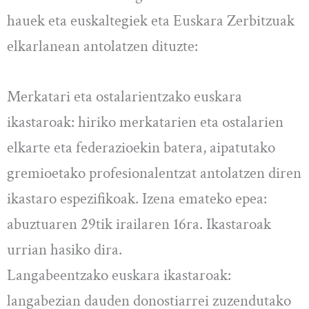
hauek eta euskaltegiek eta Euskara Zerbitzuak
elkarlanean antolatzen dituzte:
Merkatari eta ostalarientzako euskara
ikastaroak: hiriko merkatarien eta ostalarien
elkarte eta federazioekin batera, aipatutako
gremioetako profesionalentzat antolatzen diren
ikastaro espezifikoak. Izena emateko epea:
abuztuaren 29tik irailaren 16ra. Ikastaroak
urrian hasiko dira.
Langabeentzako euskara ikastaroak:
langabezian dauden donostiarrei zuzendutako