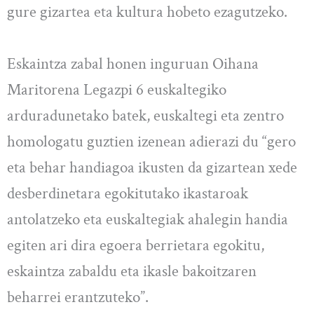
gure gizartea eta kultura hobeto ezagutzeko.
Eskaintza zabal honen inguruan Oihana
Maritorena Legazpi 6 euskaltegiko
arduradunetako batek, euskaltegi eta zentro
homologatu guztien izenean adierazi du “gero
eta behar handiagoa ikusten da gizartean xede
desberdinetara egokitutako ikastaroak
antolatzeko eta euskaltegiak ahalegin handia
egiten ari dira egoera berrietara egokitu,
eskaintza zabaldu eta ikasle bakoitzaren
beharrei erantzuteko”.