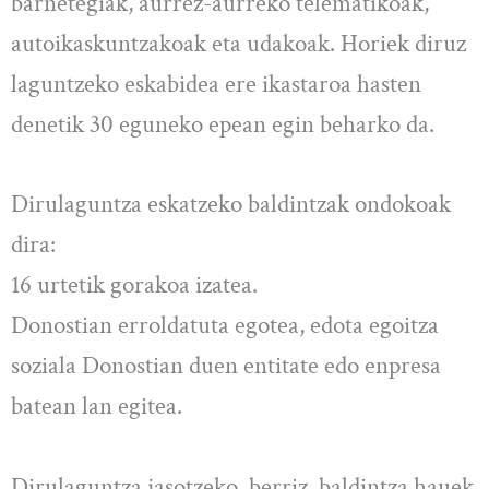
barnetegiak, aurrez-aurreko telematikoak,
autoikaskuntzakoak eta udakoak. Horiek diruz
laguntzeko eskabidea ere ikastaroa hasten
denetik 30 eguneko epean egin beharko da.
Dirulaguntza eskatzeko baldintzak ondokoak
dira:
16 urtetik gorakoa izatea.
Donostian erroldatuta egotea, edota egoitza
soziala Donostian duen entitate edo enpresa
batean lan egitea.
Dirulaguntza jasotzeko, berriz, baldintza hauek