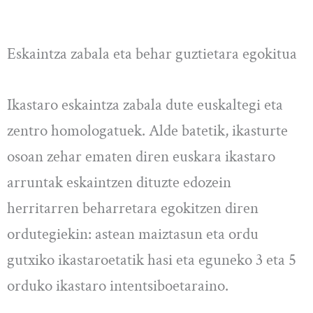
Eskaintza zabala eta behar guztietara egokitua
Ikastaro eskaintza zabala dute euskaltegi eta
zentro homologatuek. Alde batetik, ikasturte
osoan zehar ematen diren euskara ikastaro
arruntak eskaintzen dituzte edozein
herritarren beharretara egokitzen diren
ordutegiekin: astean maiztasun eta ordu
gutxiko ikastaroetatik hasi eta eguneko 3 eta 5
orduko ikastaro intentsiboetaraino.