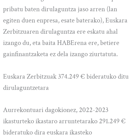
pribatu baten dirulaguntza jaso arren (lan
egiten duen enpresa, esate baterako), Euskara
Zerbitzuaren dirulaguntza ere eskatu ahal
izango du, eta baita HABErena ere, betiere
gainfinantzaketa ez dela izango ziurtatuta.
Euskara Zerbitzuak 374.249 € bideratuko ditu
dirulaguntzetara
Aurrekontuari dagokionez, 2022-2023
ikasturteko ikastaro arruntetarako 291.249 €
bideratuko dira euskara ikasteko