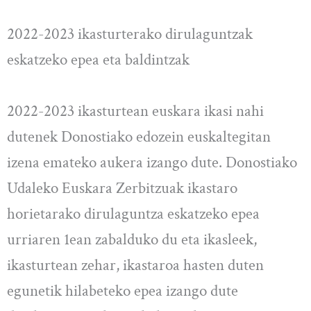
2022-2023 ikasturterako dirulaguntzak
eskatzeko epea eta baldintzak
2022-2023 ikasturtean euskara ikasi nahi
dutenek Donostiako edozein euskaltegitan
izena emateko aukera izango dute. Donostiako
Udaleko Euskara Zerbitzuak ikastaro
horietarako dirulaguntza eskatzeko epea
urriaren 1ean zabalduko du eta ikasleek,
ikasturtean zehar, ikastaroa hasten duten
egunetik hilabeteko epea izango dute