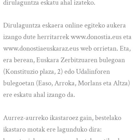
dirulaguntza eskatu ahal izateko.
Dirulaguntza eskaera online egiteko aukera
izango dute herritarrek www.donostia.eus eta
www.donostiaeuskaraz.eus web orrietan. Eta,
era berean, Euskara Zerbitzuaren bulegoan
(Konstituzio plaza, 2) edo Udalinforen
bulegoetan (Easo, Arroka, Morlans eta Altza)
ere eskatu ahal izango da.
Aurrez-aurreko ikastaroez gain, bestelako
ikastaro motak ere lagunduko dira: