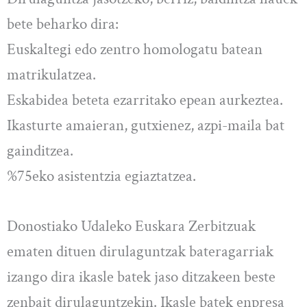
bete beharko dira:
Euskaltegi edo zentro homologatu batean
matrikulatzea.
Eskabidea beteta ezarritako epean aurkeztea.
Ikasturte amaieran, gutxienez, azpi-maila bat
gainditzea.
%75eko asistentzia egiaztatzea.
Donostiako Udaleko Euskara Zerbitzuak
ematen dituen dirulaguntzak bateragarriak
izango dira ikasle batek jaso ditzakeen beste
zenbait dirulaguntzekin. Ikasle batek enpresa