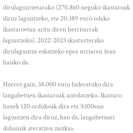
dirulaguntzetarako (270.860 neguko ikastaroak
diruz laguntzeko, eta 20.389 euro udako
ikastaroetan aritu diren herritarrak
laguntzeko). 2022-2023 ikasturterako
dirulaguntza eskatzeko epea urriaren 1ean
hasiko da.
Horrez gain, 38.000 euro bideratuko dira
langabetuen ikastaroak antolatzeko. Ikastaro
hauek 120 ordukoak dira eta %100ean
laguntzen dira diruz, hau da, langabetuari
dohainik ateratzen zaizkio.