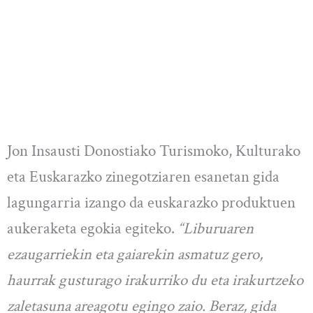
Jon Insausti Donostiako Turismoko, Kulturako
eta Euskarazko zinegotziaren esanetan gida
lagungarria izango da euskarazko produktuen
aukeraketa egokia egiteko.
“Liburuaren
ezaugarriekin eta gaiarekin asmatuz gero,
haurrak gusturago irakurriko du eta irakurtzeko
zaletasuna areagotu egingo zaio. Beraz, gida