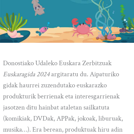
Donostiako Udaleko Euskara Zerbitzuak
Euskaragida 2024
argitaratu du. Aipaturiko
gidak haurrei zuzendutako euskarazko
produkturik berrienak eta interesgarrienak
jasotzen ditu hainbat ataletan sailkatuta
(komikiak, DVDak, APPak, jokoak, liburuak,
musika…). Era berean, produktuak hiru adin