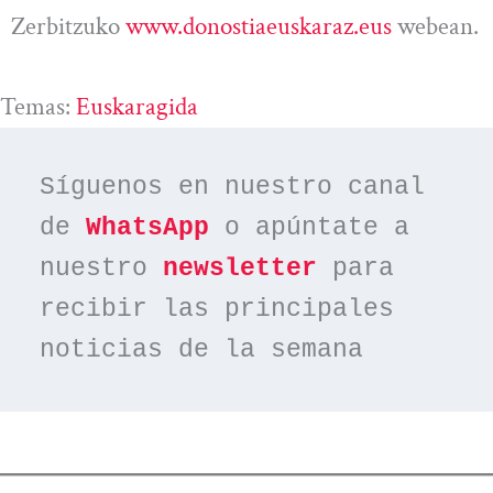
Zerbitzuko
www.donostiaeuskaraz.eus
webean.
Temas:
Euskaragida
Síguenos en nuestro canal 
de 
WhatsApp
 o apúntate a 
nuestro 
newsletter
 para 
recibir las principales 
noticias de la semana