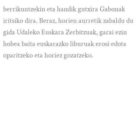
berrikuntzekin eta handik gutxira Gabonak
iritsiko dira. Beraz, horien aurretik zabaldu du
gida Udaleko Euskara Zerbitzuak, garai ezin
hobea baita euskarazko liburuak erosi edota
oparitzeko eta horiez gozatzeko.