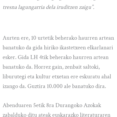
tresna lagungarria dela iruditzen zaigu”.
Aurten ere, 10 urtetik beherako haurren artean
banatuko da gida hiriko ikastetxeen elkarlanari
esker. Gida LH 4tik beherako haurren artean
banatuko da. Horrez gain, zenbait saltoki,
liburutegi eta kultur etxetan ere eskuratu ahal
izango da. Guztira 10.000 ale banatuko dira.
Abenduaren 5etik 8ra Durangoko Azokak
zabalduko ditu ateak euskarazko literaturaren