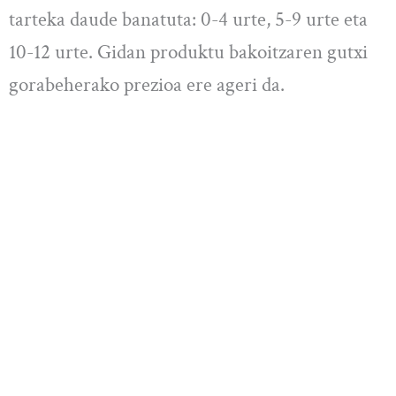
tarteka daude banatuta: 0-4 urte, 5-9 urte eta
10-12 urte. Gidan produktu bakoitzaren gutxi
gorabeherako prezioa ere ageri da.