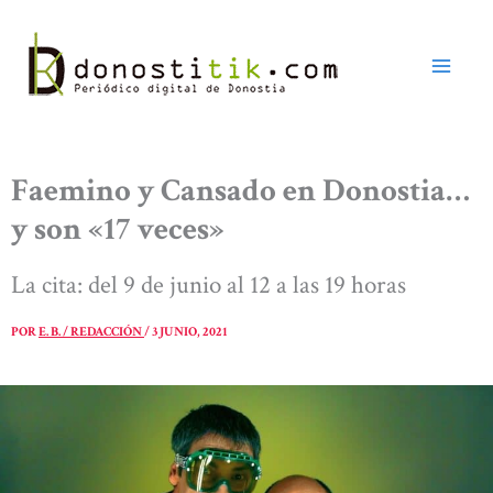
Ir
al
contenido
Faemino y Cansado en Donostia…
y son «17 veces»
La cita: del 9 de junio al 12 a las 19 horas
POR
E. B. / REDACCIÓN
/
3 JUNIO, 2021