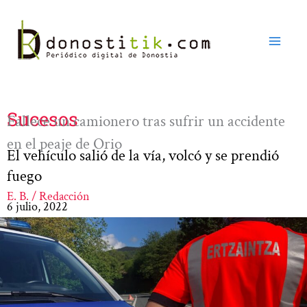
Ir
al
contenido
Sucesos
Fallece un camionero tras sufrir un accidente
en el peaje de Orio
El vehículo salió de la vía, volcó y se prendió
fuego
E. B. / Redacción
6 julio, 2022