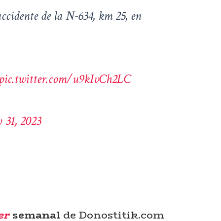
accidente de la N-634, km 25, en
pic.twitter.com/u9kIvCh2LC
y 31, 2023
er
semanal
de Donostitik.com