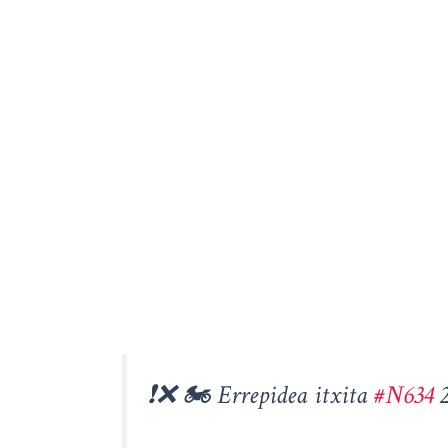
❗️❌ 🏍️ Errepidea itxita
#N634
2