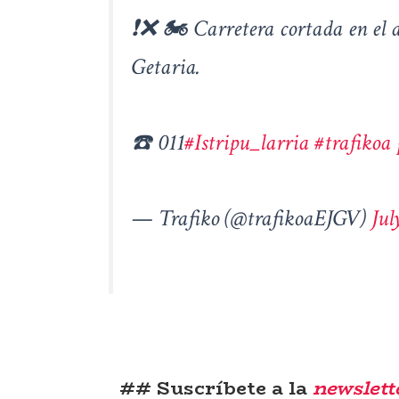
❗️❌ 🏍️ Carretera cortada en el 
Getaria.
☎️ 011
#Istripu_larria
#trafikoa
— Trafiko (@trafikoaEJGV)
Jul
## Suscríbete a la
newslett