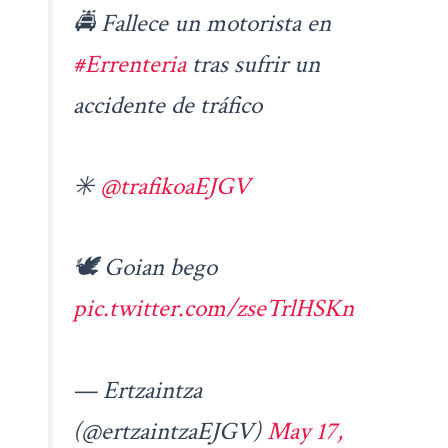
🚔 Fallece un motorista en
#Errenteria
tras sufrir un
accidente de tráfico
✳️
@trafikoaEJGV
🕊️ Goian bego
pic.twitter.com/zseTrlHSKn
— Ertzaintza
(@ertzaintzaEJGV)
May 17,