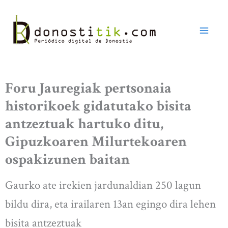
Ir
al
contenido
Foru Jauregiak pertsonaia
historikoek gidatutako bisita
antzeztuak hartuko ditu,
Gipuzkoaren Milurtekoaren
ospakizunen baitan
Gaurko ate irekien jardunaldian 250 lagun
bildu dira, eta irailaren 13an egingo dira lehen
bisita antzeztuak