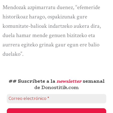
Mendozak azpimarratu duenez, “efemeride
historikoaz harago, ospakizunak gure
komunitate-balioak indartzeko aukera dira,
duela hamar mende genuen bizitzeko eta
aurrera egiteko grinak gaur egun ere balio
duelako”.
## Suscríbete a la
newsletter
semanal
de Donostitik.com