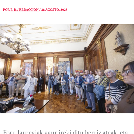
POR
E. B. / REDACCIÓN
/
28 AGOSTO, 2025
Foru Jauregiak gaur ireki ditu berriz ateak, eta