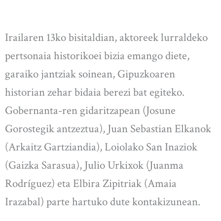
Irailaren 13ko bisitaldian, aktoreek lurraldeko
pertsonaia historikoei bizia emango diete,
garaiko jantziak soinean, Gipuzkoaren
historian zehar bidaia berezi bat egiteko.
Gobernanta-ren gidaritzapean (Josune
Gorostegik antzeztua), Juan Sebastian Elkanok
(Arkaitz Gartziandia), Loiolako San Inaziok
(Gaizka Sarasua), Julio Urkixok (Juanma
Rodríguez) eta Elbira Zipitriak (Amaia
Irazabal) parte hartuko dute kontakizunean.