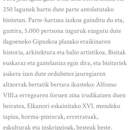
250 lagunek hartu dute parte antolatutako
bisitetan. Parte-hartzea iazkoa gainditu du eta,
guztira, 5.000 pertsona inguruk ezagutu dute
dagoeneko Gipuzkoa plazako eraikinaren
historia, arkitektura eta balio artistikoa. Bisitak
euskaraz eta gaztelaniaz egin dira, eta bisitariek
aukera izan dute ordubetez jauregiaren
altxorrak bertatik bertara ikusteko: Alfonso
VIII.a erregearen foruen zina irudikatzen duen
beiratea, Elkanori eskainitako XVI. mendeko
tapiza, horma-pinturak, erretratuak,
eskulturak eta inskripzioak, besteak beste.