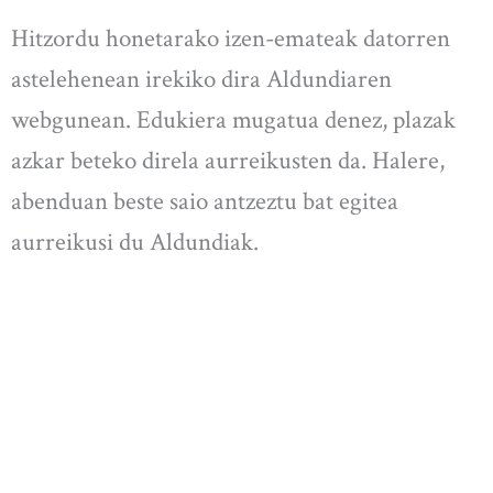
Hitzordu honetarako izen-emateak datorren
astelehenean irekiko dira Aldundiaren
webgunean. Edukiera mugatua denez, plazak
azkar beteko direla aurreikusten da. Halere,
abenduan beste saio antzeztu bat egitea
aurreikusi du Aldundiak.