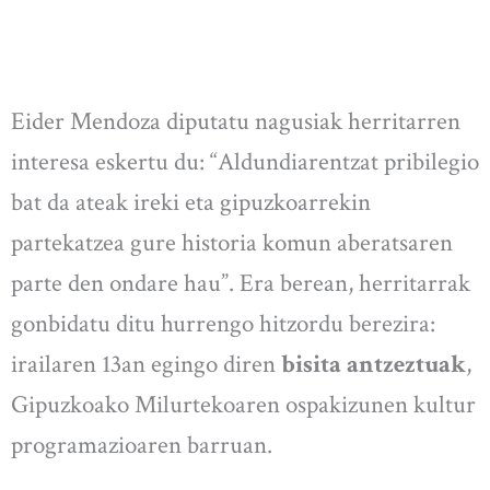
Eider Mendoza diputatu nagusiak herritarren
interesa eskertu du: “Aldundiarentzat pribilegio
bat da ateak ireki eta gipuzkoarrekin
partekatzea gure historia komun aberatsaren
parte den ondare hau”. Era berean, herritarrak
gonbidatu ditu hurrengo hitzordu berezira:
irailaren 13an egingo diren
bisita antzeztuak
,
Gipuzkoako Milurtekoaren ospakizunen kultur
programazioaren barruan.