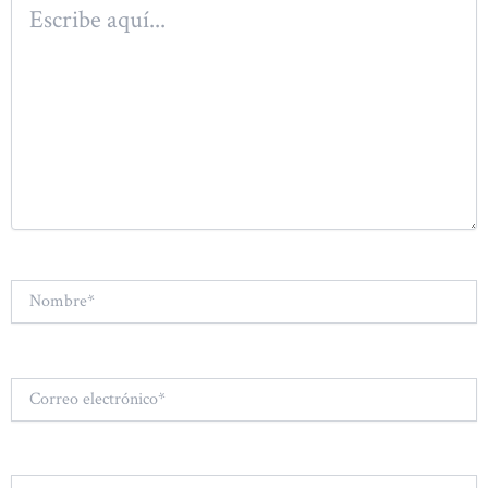
Escribe
aquí...
Nombre*
Correo
electrónico*
Web