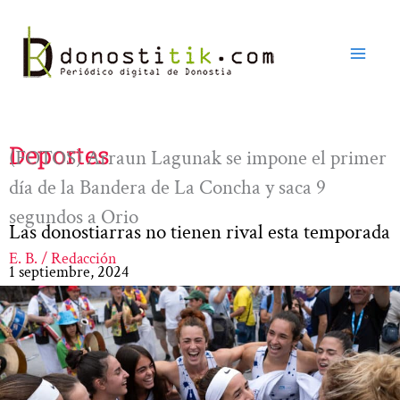
Ir
al
contenido
Deportes
(FOTOS) Arraun Lagunak se impone el primer
día de la Bandera de La Concha y saca 9
segundos a Orio
Las donostiarras no tienen rival esta temporada
E. B. / Redacción
1 septiembre, 2024