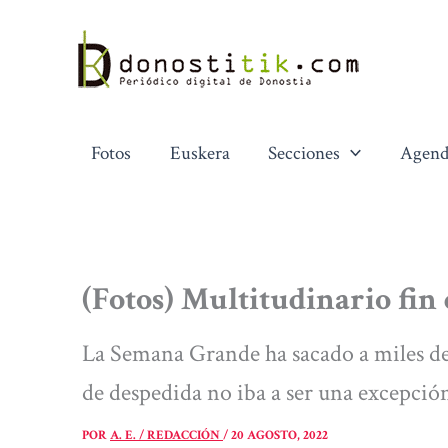
Ir
al
contenido
Fotos
Euskera
Secciones
Agend
(Fotos) Multitudinario fin 
La Semana Grande ha sacado a miles de p
de despedida no iba a ser una excepció
POR
A. E. / REDACCIÓN
/
20 AGOSTO, 2022