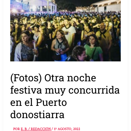
(Fotos) Otra noche
festiva muy concurrida
en el Puerto
donostiarra
POR
E. B. / REDACCIÓN
/
17 AGOSTO, 2022