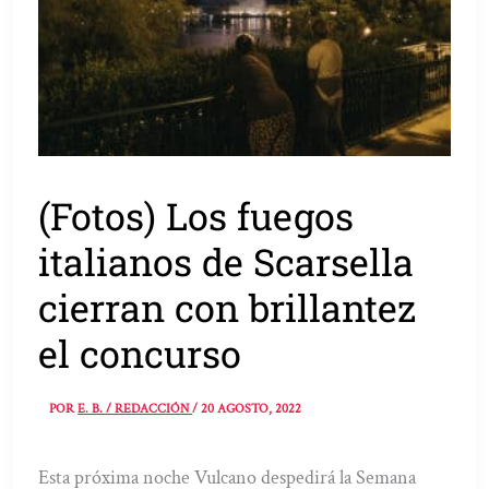
(Fotos) Los fuegos
italianos de Scarsella
cierran con brillantez
el concurso
POR
E. B. / REDACCIÓN
/
20 AGOSTO, 2022
Esta próxima noche Vulcano despedirá la Semana