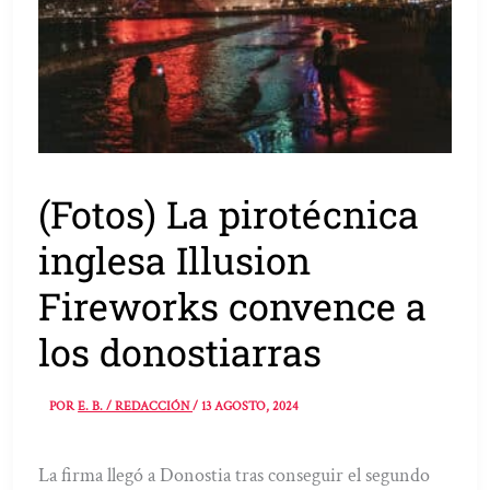
(Fotos) La pirotécnica
inglesa Illusion
Fireworks convence a
los donostiarras
POR
E. B. / REDACCIÓN
/
13 AGOSTO, 2024
La firma llegó a Donostia tras conseguir el segundo