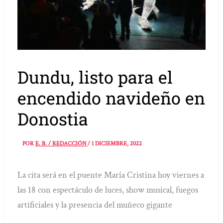
Dundu, listo para el
encendido navideño en
Donostia
POR
E. B. / REDACCIÓN
/
1 DICIEMBRE, 2022
La cita será en el puente María Cristina hoy viernes a
las 18 con espectáculo de luces, show musical, fuegos
artificiales y la presencia del muñeco gigante