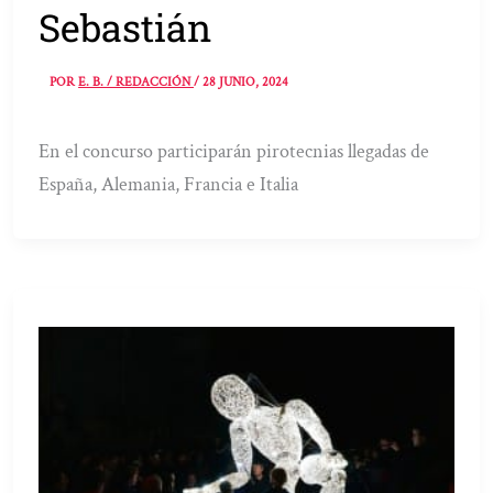
Sebastián
POR
E. B. / REDACCIÓN
/
28 JUNIO, 2024
En el concurso participarán pirotecnias llegadas de
España, Alemania, Francia e Italia