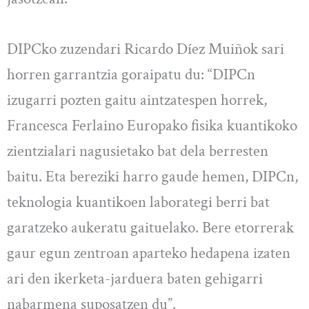
DIPCko zuzendari Ricardo Díez Muiñok sari
horren garrantzia goraipatu du: “DIPCn
izugarri pozten gaitu aintzatespen horrek,
Francesca Ferlaino Europako fisika kuantikoko
zientzialari nagusietako bat dela berresten
baitu. Eta bereziki harro gaude hemen, DIPCn,
teknologia kuantikoen laborategi berri bat
garatzeko aukeratu gaituelako. Bere etorrerak
gaur egun zentroan aparteko hedapena izaten
ari den ikerketa-jarduera baten gehigarri
nabarmena suposatzen du”.