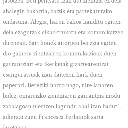
jasotzea. Beti pentsatu izan dut zientzia ez dela
ahalegin bakartia, baizik eta partekatutako
ondasuna. Alegia, haren balioa handitu egiten
dela ezagutzak elkar-trukatu eta komunikatzen
direnean. Sari honek aitorpen berezia egiten
dio gainera zientziaren komunikazioak duen
garrantziari eta ikerketak gizartearentzat
esanguratsuak izan daitezen hark duen
paperari. Bereziki harro nago, nire lanaren
bidez, oinarrizko zientziaren garrantzia modu
zabalagoan ulertzen lagundu ahal izan badut”,
adierazi zuen Francesca Ferlainok saria
jasotzean.