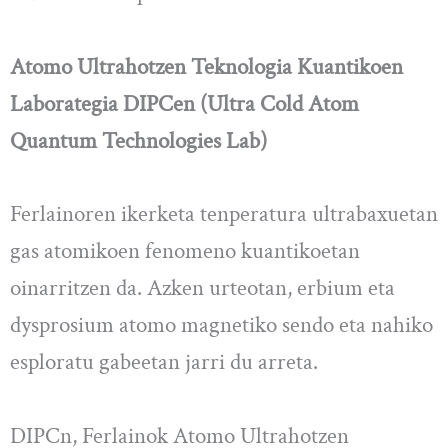
Atomo
Ultrahotzen
Teknologia Kuantikoen
Laborategia
DIPCen
(Ultra
Cold
Atom
Quantum Technologies
Lab
)
Ferlainoren ikerketa tenperatura ultrabaxuetan
gas atomikoen fenomeno kuantikoetan
oinarritzen da. Azken urteotan, erbium eta
dysprosium atomo magnetiko sendo eta nahiko
esploratu gabeetan jarri du arreta.
DIPCn, Ferlainok Atomo Ultrahotzen