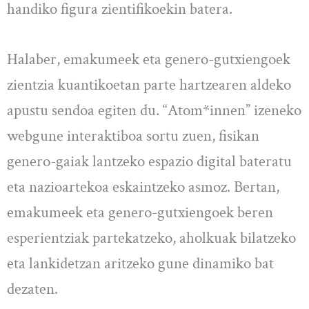
handiko figura zientifikoekin batera.
Halaber, emakumeek eta genero-gutxiengoek
zientzia kuantikoetan parte hartzearen aldeko
apustu sendoa egiten du. “Atom*innen” izeneko
webgune interaktiboa sortu zuen, fisikan
genero-gaiak lantzeko espazio digital bateratu
eta nazioartekoa eskaintzeko asmoz. Bertan,
emakumeek eta genero-gutxiengoek beren
esperientziak partekatzeko, aholkuak bilatzeko
eta lankidetzan aritzeko gune dinamiko bat
dezaten.