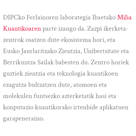
DIPCko Ferlainoren laborategia Ibaetako
Milia
Kuantikoaren
parte izango da. Zazpi ikerketa-
zentrok osatzen dute ekosistema hori, eta
Eusko Jaurlaritzako Zientzia, Unibertsitate eta
Berrikuntza Sailak babesten du. Zentro horiek
guztiek zientzia eta teknologia kuantikoen
ezagutza bultzatzen dute, atomoen eta
molekulen funtsezko azterketatik hasi eta
konputazio kuantikorako irtenbide aplikatuen
garapeneraino.