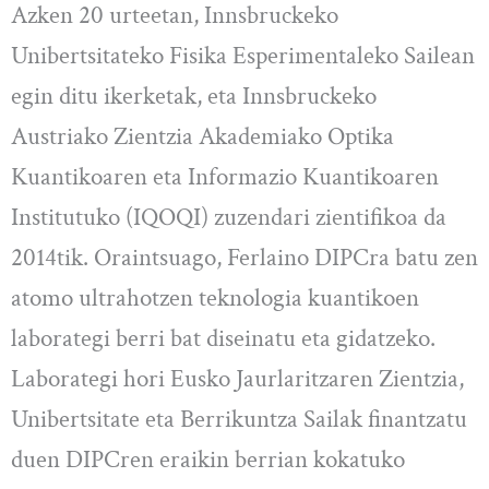
Azken 20 urteetan, Innsbruckeko
Unibertsitateko Fisika Esperimentaleko Sailean
egin ditu ikerketak, eta Innsbruckeko
Austriako Zientzia Akademiako Optika
Kuantikoaren eta Informazio Kuantikoaren
Institutuko (IQOQI) zuzendari zientifikoa da
2014tik. Oraintsuago, Ferlaino DIPCra batu zen
atomo ultrahotzen teknologia kuantikoen
laborategi berri bat diseinatu eta gidatzeko.
Laborategi hori Eusko Jaurlaritzaren Zientzia,
Unibertsitate eta Berrikuntza Sailak finantzatu
duen DIPCren eraikin berrian kokatuko