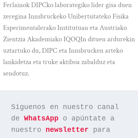
Ferlainok DIPCko laborategiko lider gisa duen
zeregina Innsbruckeko Unibertsitateko Fisika
Esperimentalerako Institutuan eta Austriako
Zientzia Akademiako IQOQIn dituen ardurekin
uztartuko du, DIPC eta Innsbrucken arteko
lankidetza eta truke aktiboa zabalduz eta
sendotuz.
Síguenos en nuestro canal 
de 
WhatsApp
 o apúntate a 
nuestro 
newsletter
 para 