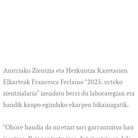
Austriako Zientzia eta Hezkuntza Kazetarien
Elkarteak Francesca Ferlaino “2025. urteko
zientzialaria” izendatu berri du laborategian eta
handik kanpo egindako ekarpen bikainagatik.
“Ohore handia da niretzat sari garrantzitsu hau