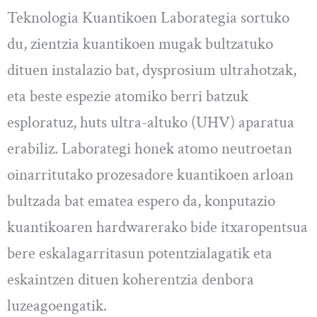
Teknologia Kuantikoen Laborategia sortuko
du, zientzia kuantikoen mugak bultzatuko
dituen instalazio bat, dysprosium ultrahotzak,
eta beste espezie atomiko berri batzuk
esploratuz, huts ultra-altuko (UHV) aparatua
erabiliz. Laborategi honek atomo neutroetan
oinarritutako prozesadore kuantikoen arloan
bultzada bat ematea espero da, konputazio
kuantikoaren hardwarerako bide itxaropentsua
bere eskalagarritasun potentzialagatik eta
eskaintzen dituen koherentzia denbora
luzeagoengatik.