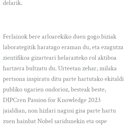
delarik.
Ferlainok bere arloarekiko duen gogo biziak
laborategitik haratago eraman du, eta ezagutza
zientifikoa gizarteari helarazteko rol aktiboa
hartzera bultzatu du. Urteetan zehar, milaka
pertsona inspiratu ditu parte hartutako ekitaldi
publiko ugarien ondorioz, besteak beste,
DIPCren Passion for Knowledge 2023
jaialdian, non hizlari nagusi gisa parte hartu
zuen hainbat Nobel saridunekin eta ospe