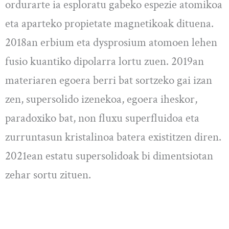
ordurarte ia esploratu gabeko espezie atomikoa
eta aparteko propietate magnetikoak dituena.
2018an erbium eta dysprosium atomoen lehen
fusio kuantiko dipolarra lortu zuen. 2019an
materiaren egoera berri bat sortzeko gai izan
zen, supersolido izenekoa, egoera iheskor,
paradoxiko bat, non fluxu superfluidoa eta
zurruntasun kristalinoa batera existitzen diren.
2021ean estatu supersolidoak bi dimentsiotan
zehar sortu zituen.