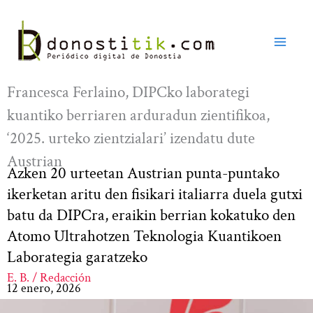
Ir
al
contenido
Francesca Ferlaino, DIPCko laborategi
kuantiko berriaren arduradun zientifikoa,
‘2025. urteko zientzialari’ izendatu dute
Austrian
Azken 20 urteetan Austrian punta-puntako
ikerketan aritu den fisikari italiarra duela gutxi
batu da DIPCra, eraikin berrian kokatuko den
Atomo Ultrahotzen Teknologia Kuantikoen
Laborategia garatzeko
E. B. / Redacción
12 enero, 2026