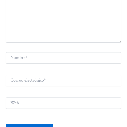
Nombre*
Correo
electrónico*
Web