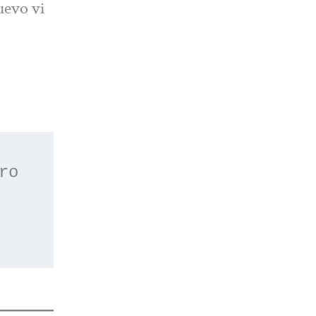
uevo vi
 o apúntate a nuestro 