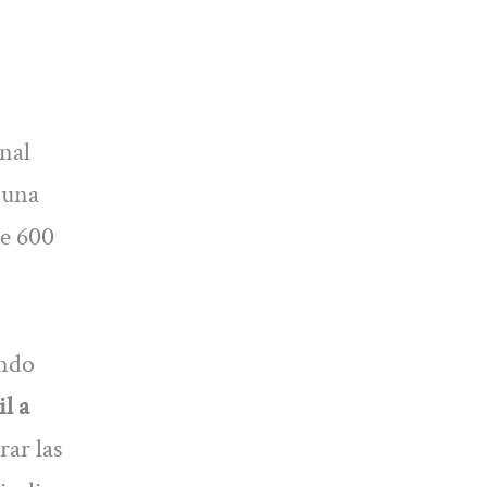
nal
 una
de 600
ando
l a
rar las