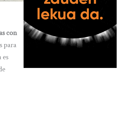
as con
s para
 es
de