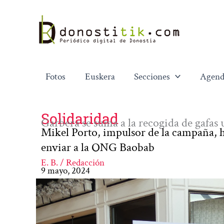
Ir
al
contenido
Fotos
Euskera
Secciones
Agend
Solidaridad
Garbera se suma a la recogida de gafas 
Mikel Porto, impulsor de la campaña, ha
enviar a la ONG Baobab
E. B. / Redacción
9 mayo, 2024