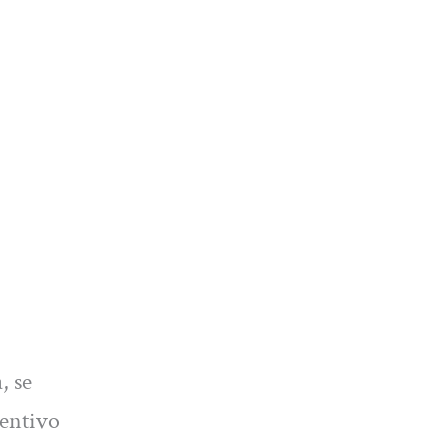
, se
centivo