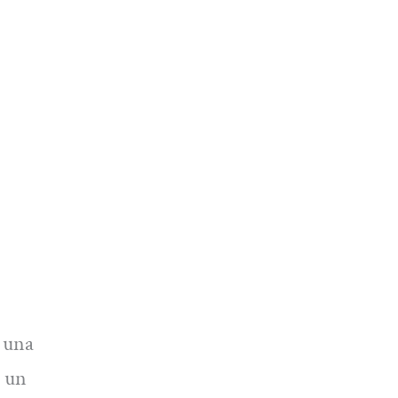
n una
n un