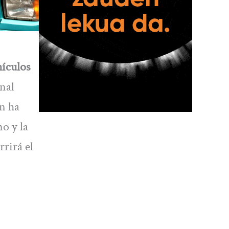
ículos
unal
n ha
o y la
rirá el