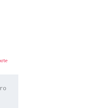
rte
 o apúntate a nuestro 