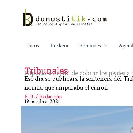
Ir
al
contenido
Fotos
Euskera
Secciones
Agend
Tribunales
Gipuzkoa dejará de cobrar los peajes a 
Ese día se publicará la sentencia del Tr
norma que amparaba el canon
E. B. / Redacción
19 octubre, 2021