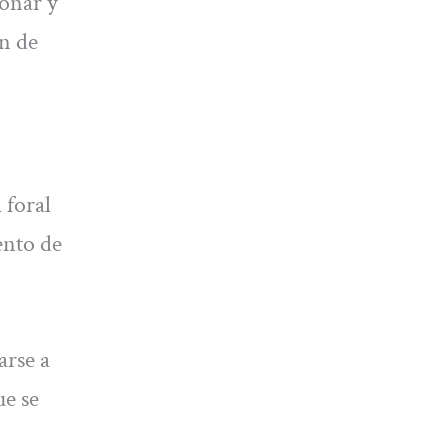
ionar y
án de
 foral
ento de
arse a
ue se