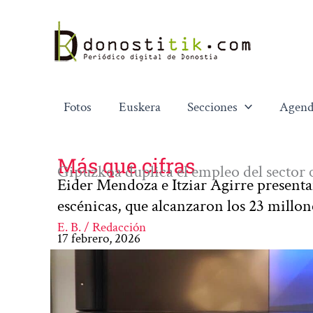
Ir
al
contenido
Fotos
Euskera
Secciones
Agend
Más que cifras
Gipuzkoa duplica el empleo del sector cu
Eider Mendoza e Itziar Agirre presentan 
escénicas, que alcanzaron los 23 millon
E. B. / Redacción
17 febrero, 2026