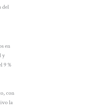
a del
os en
l y
l 9 %
to, con
ivo la