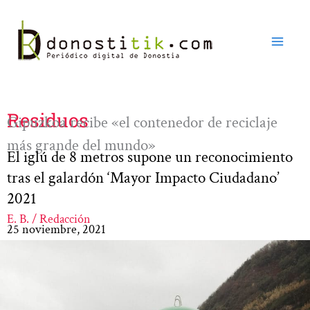
Ir
al
contenido
Residuos
Gipuzkoa recibe «el contenedor de reciclaje
más grande del mundo»
El iglú de 8 metros supone un reconocimiento
tras el galardón ‘Mayor Impacto Ciudadano’
2021
E. B. / Redacción
25 noviembre, 2021