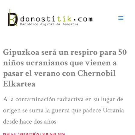
Ir
al
contenido
Gipuzkoa será un respiro para 50
niños ucranianos que vienen a
pasar el verano con Chernobil
Elkartea
A la contaminación radiactiva en su lugar de
origen se suma la guerra que padece Ucrania
desde hace dos años
POR
A. E. / REDACCIÓN
/
30 JUNIO, 2024