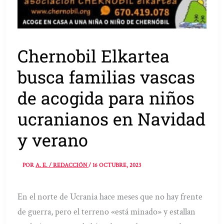
Chernobil Elkartea
busca familias vascas
de acogida para niños
ucranianos en Navidad
y verano
POR
A. E. / REDACCIÓN
/
16 OCTUBRE, 2023
En el norte de Ucrania hace meses que no hay frente
de guerra, pero el terreno «está minado» y estallan