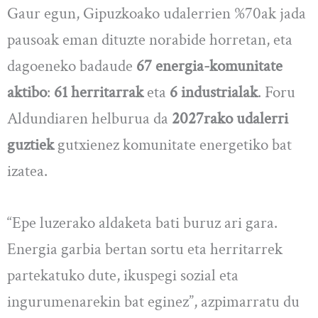
Gaur egun, Gipuzkoako udalerrien %70ak jada
pausoak eman dituzte norabide horretan, eta
dagoeneko badaude
67 energia-komunitate
aktibo
:
61 herritarrak
eta
6 industrialak
. Foru
Aldundiaren helburua da
2027rako udalerri
guztiek
gutxienez komunitate energetiko bat
izatea.
“Epe luzerako aldaketa bati buruz ari gara.
Energia garbia bertan sortu eta herritarrek
partekatuko dute, ikuspegi sozial eta
ingurumenarekin bat eginez”, azpimarratu du