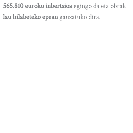
565.810 euroko inbertsioa
egingo da eta obrak
lau hilabeteko epean
gauzatuko dira.