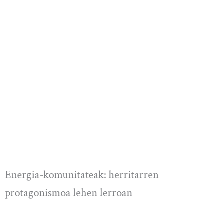
Energia-komunitateak: herritarren
protagonismoa lehen lerroan