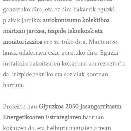
gauzatuko dira, eta ez dira bakarrik eguzki-
plakak jarriko:
autokontsumo kolektiboa
martxan jartzea, izapide teknikoak eta
monitorizazioa
ere sartuko dira. Mantentze-
lanak udalerrien esku geratuko dira. Eguzki-
instalazio bakoitzaren kokapena aurrez aztertu
da, irizpide tekniko eta sozialak kontuan
hartuta.
Proiektu hau
Gipuzkoa 2050 Jasangarritasun
Energetikoaren Estrategiaren
barruan
kokatzen da, eta helburu nagusien artean