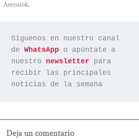
Asensiok.
Síguenos en nuestro canal 
de 
WhatsApp
 o apúntate a 
nuestro 
newsletter
 para 
recibir las principales 
noticias de la semana
Deja un comentario