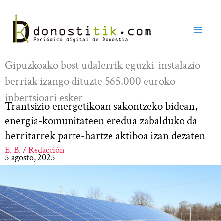
Ir
al
contenido
Gipuzkoako bost udalerrik eguzki-instalazio
berriak izango dituzte 565.000 euroko
inbertsioari esker
Trantsizio energetikoan sakontzeko bidean,
energia-komunitateen eredua zabalduko da
herritarrek parte-hartze aktiboa izan dezaten
E. B. / Redacción
5 agosto, 2025