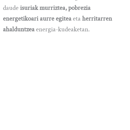
daude
isuriak murriztea, pobrezia
energetikoari aurre egitea
eta
herritarren
ahalduntzea
energia-kudeaketan.