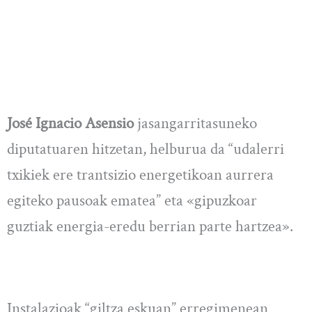
José Ignacio Asensio
jasangarritasuneko
diputatuaren hitzetan, helburua da “udalerri
txikiek ere trantsizio energetikoan aurrera
egiteko pausoak ematea” eta «gipuzkoar
guztiak energia-eredu berrian parte hartzea».
Instalazioak “giltza eskuan” erregimenean