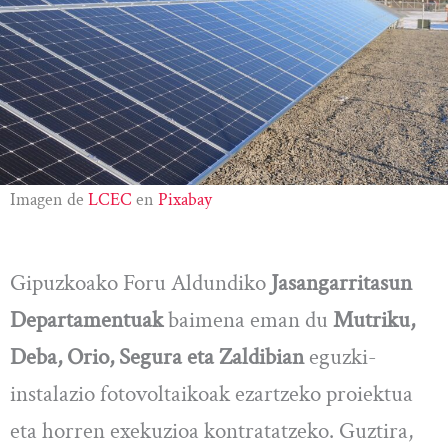
Imagen de
LCEC
en
Pixabay
Gipuzkoako Foru Aldundiko
Jasangarritasun
Departamentuak
baimena eman du
Mutriku,
Deba, Orio, Segura eta Zaldibian
eguzki-
instalazio fotovoltaikoak ezartzeko proiektua
eta horren exekuzioa kontratatzeko. Guztira,