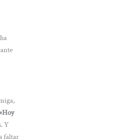
 ha
rante
amiga,
«Hoy
. Y
 faltar