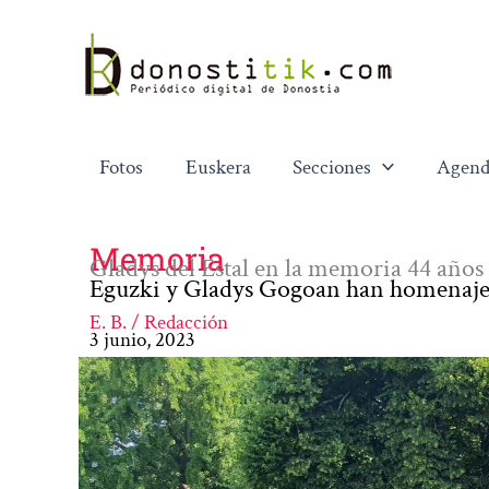
Ir
al
contenido
Fotos
Euskera
Secciones
Agend
Memoria
Gladys del Estal en la memoria 44 años
Eguzki y Gladys Gogoan han homenajead
E. B. / Redacción
3 junio, 2023