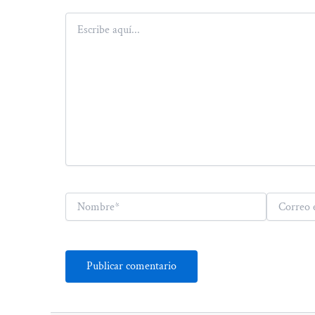
Escribe
aquí...
Nombre*
Correo
electrónico*