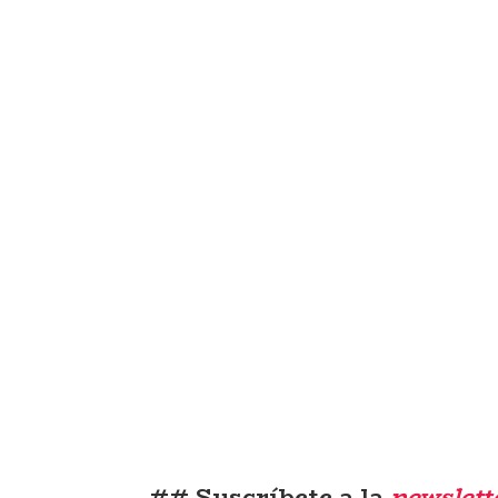
## Suscríbete a la
newslett