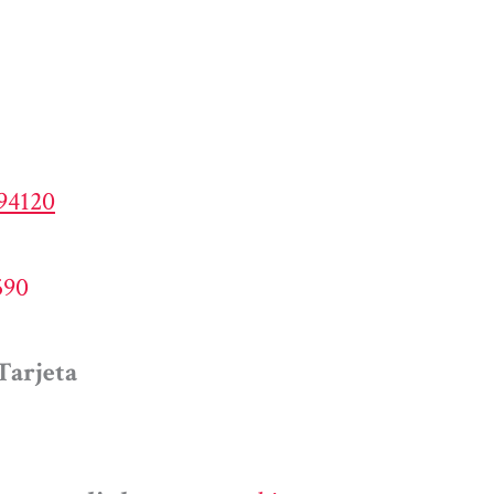
194120
590
Tarjeta