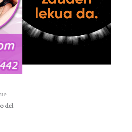
que
o del