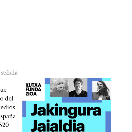
 señala
que
o del
medios
España
7520