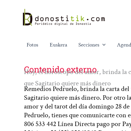
Ir
al
contenido
Fotos
Euskera
Secciones
Agend
Contenido externo
Hoy, el horóscopo del amor, brinda la ca
que Sagitario quiere más dinero
Remedios Pedruelo, brinda la carta del t
Sagitario quiere más dinero. Por otro l
amor y del tarot del día domingo 28 de
Pedruelo, tienes que comunicarte con e
806 533 442 Línea Directa pago por Pa