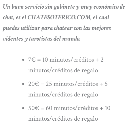
Un buen servicio sin gabinete y muy económico de
chat, es el CHATESOTERICO.COM, el cual
puedes utilizar para chatear con las mejores
videntes y tarotistas del mundo.
7€ = 10 minutos/créditos + 2
minutos/créditos de regalo
20€ = 25 minutos/créditos + 5
minutos/créditos de regalo
50€ = 60 minutos/créditos + 10
minutos/créditos de regalo