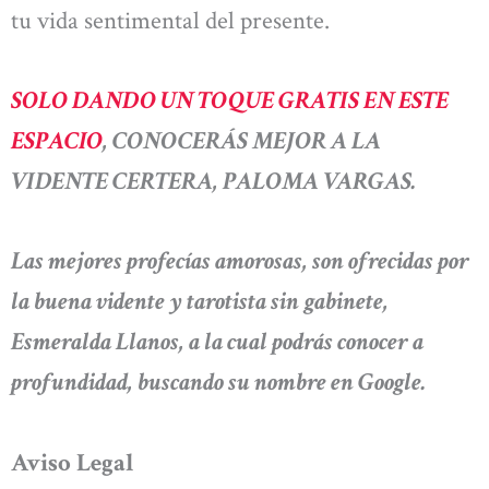
tu vida sentimental del presente.
SOLO DANDO UN TOQUE GRATIS EN ESTE
ESPACIO
, CONOCERÁS MEJOR A LA
VIDENTE CERTERA, PALOMA VARGAS.
Las mejores profecías amorosas, son ofrecidas por
la buena vidente y tarotista sin gabinete,
Esmeralda Llanos, a la cual podrás conocer a
profundidad, buscando su nombre en Google.
Aviso Legal