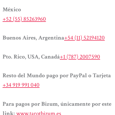
México
+52 (55) 85263960
Buenos Aires, Argentina
+54 (11) 52194120
Pto. Rico, USA, Canadá
+1 (787) 2007590
Resto del Mundo pago por PayPal o Tarjeta
+34 919 991 040
Para pagos por Bizum, únicamente por este
link:
www.tarotbizum.es