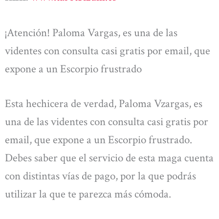
¡Atención! Paloma Vargas, es una de las
videntes con consulta casi gratis por email, que
expone a un Escorpio frustrado
Esta hechicera de verdad, Paloma Vzargas, es
una de las videntes con consulta casi gratis por
email, que expone a un Escorpio frustrado.
Debes saber que el servicio de esta maga cuenta
con distintas vías de pago, por la que podrás
utilizar la que te parezca más cómoda.