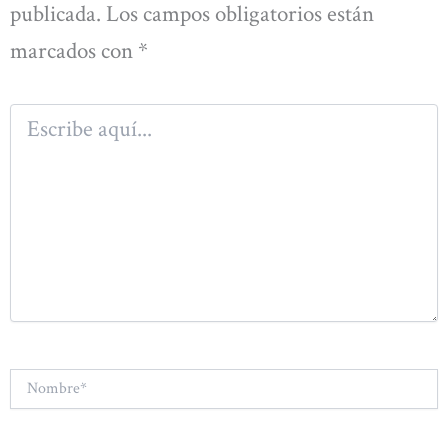
publicada.
Los campos obligatorios están
marcados con
*
Escribe
aquí...
Nombre*