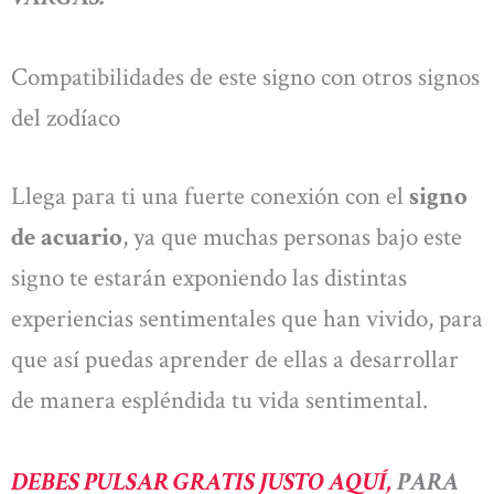
Compatibilidades de este signo con otros signos
del zodíaco
Llega para ti una fuerte conexión con el
signo
de acuario
, ya que muchas personas bajo este
signo te estarán exponiendo las distintas
experiencias sentimentales que han vivido, para
que así puedas aprender de ellas a desarrollar
de manera espléndida tu vida sentimental.
DEBES PULSAR GRATIS JUSTO AQUÍ,
PARA