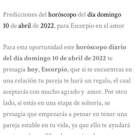
Predicciones del
horóscopo
del
día domingo
10
de
abril
de
2022
, para Escorpio en el amor
Para esta oportunidad este
horóscopo diario
del día domingo 10 de abril de 2022
te
presagia
hoy
,
Escorpio
, que si te encuentras en
una relación tu pareja te hará un regalo, el cual
aceptarás con mucho agrado y amor. Por otro
lado, si estás en una etapa de soltería, se
presagia que empezarás a pensar en tener una
pareja estable en tu vida, ya que ello te ayudará