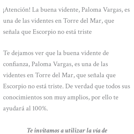
¡Atención! La buena vidente, Paloma Vargas, es
una de las videntes en Torre del Mar, que
señala que Escorpio no está triste
Te dejamos ver que la buena vidente de
confianza, Paloma Vargas, es una de las
videntes en Torre del Mar, que señala que
Escorpio no está triste. De verdad que todos sus
conocimientos son muy amplios, por ello te
ayudará al 100%.
Te invitamos a utilizar la vía de