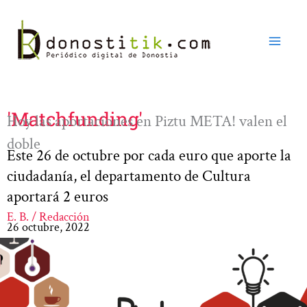
Ir
al
contenido
'Matchfunding'
Hoy las aportaciones en Piztu META! valen el
doble
Este 26 de octubre por cada euro que aporte la
ciudadanía, el departamento de Cultura
aportará 2 euros
E. B. / Redacción
26 octubre, 2022