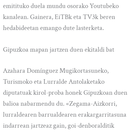
emitituko duela mundu osorako Youtubeko
kanalean. Gainera, EiTBk eta TV3k beren
hedabideetan emango dute lasterketa.
Gipuzkoa mapan jartzen duen ekitaldi bat
Azahara Domínguez Mugikortasuneko,
Turismoko eta Lurralde Antolaketako
diputatuak kirol-proba honek Gipuzkoan duen
balioa nabarmendu du. «Zegama-Aizkorri,
lurraldearen barrualdearen erakargarritasuna
indarrean jartzeaz gain, goi-denboralditik