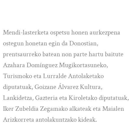
Mendi-lasterketa ospetsu honen aurkezpena
ostegun honetan egin da Donostian,
prentsaurreko batean non parte hartu baitute
Azahara Domínguez Mugikortasuneko,
Turismoko eta Lurralde Antolaketako
diputatuak, Goizane Álvarez Kultura,
Lankidetza, Gazteria eta Kiroletako diputatuak,
Iker Zubeldia Zegamako alkateak eta Maialen
Arizkorreta antolakuntzako kideak.