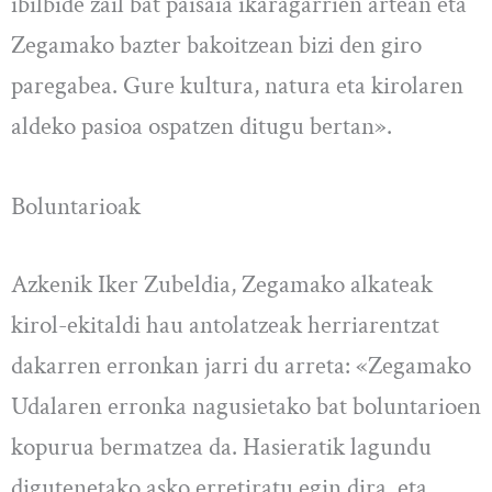
ibilbide zail bat paisaia ikaragarrien artean eta
Zegamako bazter bakoitzean bizi den giro
paregabea. Gure kultura, natura eta kirolaren
aldeko pasioa ospatzen ditugu bertan».
Boluntarioak
Azkenik Iker Zubeldia, Zegamako alkateak
kirol-ekitaldi hau antolatzeak herriarentzat
dakarren erronkan jarri du arreta: «Zegamako
Udalaren erronka nagusietako bat boluntarioen
kopurua bermatzea da. Hasieratik lagundu
digutenetako asko erretiratu egin dira, eta