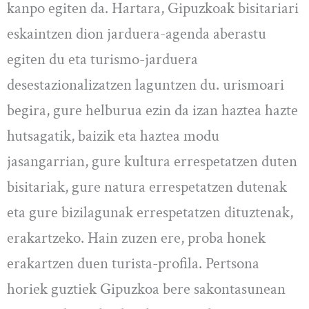
kanpo egiten da. Hartara, Gipuzkoak bisitariari
eskaintzen dion jarduera-agenda aberastu
egiten du eta turismo-jarduera
desestazionalizatzen laguntzen du. urismoari
begira, gure helburua ezin da izan haztea hazte
hutsagatik, baizik eta haztea modu
jasangarrian, gure kultura errespetatzen duten
bisitariak, gure natura errespetatzen dutenak
eta gure bizilagunak errespetatzen dituztenak,
erakartzeko. Hain zuzen ere, proba honek
erakartzen duen turista-profila. Pertsona
horiek guztiek Gipuzkoa bere sakontasunean