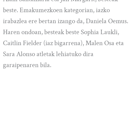
beste. Emakumezkoen kategorian, iazko
irabazlea ere bertan izango da, Daniela Oemus.
Haren ondoan, besteak beste Sophia Laukli,
Caitlin Fielder (iaz bigarrena), Malen Osa eta
Sara Alonso atletak lehiatuko dira
garaipenaren bila.