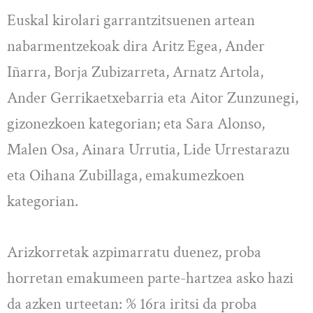
Euskal kirolari garrantzitsuenen artean
nabarmentzekoak dira Aritz Egea, Ander
Iñarra, Borja Zubizarreta, Arnatz Artola,
Ander Gerrikaetxebarria eta Aitor Zunzunegi,
gizonezkoen kategorian; eta Sara Alonso,
Malen Osa, Ainara Urrutia, Lide Urrestarazu
eta Oihana Zubillaga, emakumezkoen
kategorian.
Arizkorretak azpimarratu duenez, proba
horretan emakumeen parte-hartzea asko hazi
da azken urteetan: % 16ra iritsi da proba