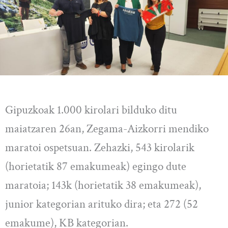
Gipuzkoak 1.000 kirolari bilduko ditu
maiatzaren 26an, Zegama-Aizkorri mendiko
maratoi ospetsuan. Zehazki, 543 kirolarik
(horietatik 87 emakumeak) egingo dute
maratoia; 143k (horietatik 38 emakumeak),
junior kategorian arituko dira; eta 272 (52
emakume), KB kategorian.