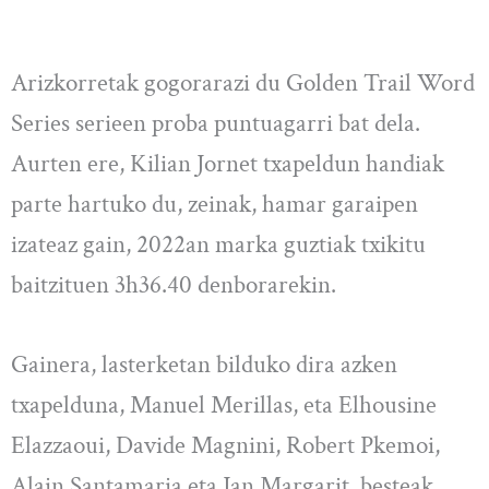
Arizkorretak gogorarazi du Golden Trail Word
Series serieen proba puntuagarri bat dela.
Aurten ere, Kilian Jornet txapeldun handiak
parte hartuko du, zeinak, hamar garaipen
izateaz gain, 2022an marka guztiak txikitu
baitzituen 3h36.40 denborarekin.
Gainera, lasterketan bilduko dira azken
txapelduna, Manuel Merillas, eta Elhousine
Elazzaoui, Davide Magnini, Robert Pkemoi,
Alain Santamaria eta Jan Margarit, besteak