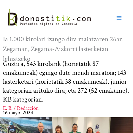
Ir
al
contenido
Ia 1.000 kirolari izango dira maiatzaren 26an
Zegaman, Zegama-Aizkorri lasterketan
lehiatzeko
Guztira, 543 kirolarik (horietatik 87
emakumeak) egingo dute mendi maratoia; 143
lasterketari (horietatik 38 emakumeak), junior
kategorian arituko dira; eta 272 (52 emakume),
KB kategorian.
E. B. / Redacción
16 mayo, 2024