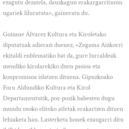
ezagutu dezatela, dauzkagun erakargarritasun
ugariek liluratuta», gaineratu du.
Goizane Álvarez Kultura eta Kiroletako
diputatuak adierazi duenez, «Zegama Aizkorri
ekitaldi enblematiko bat da, gure lurraldeak
mendiko kirolarekiko duen pasioa eta
konpromisoa islatzen dituena. Gipuzkoako
Foru Aldundiko Kultura eta Kirol
Departamentutik, poz-pozik babesten dugu
mundu osoko eliteko atletak erakartzen dituen
lehiaketa hau. Lasterketa honek ezaugarri ditu