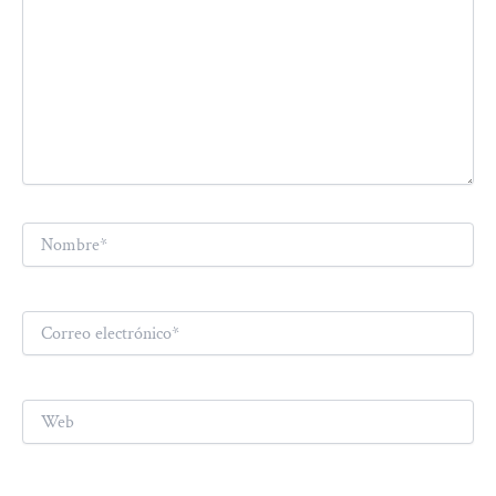
Nombre*
Correo
electrónico*
Web