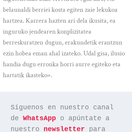
belaunaldi berriei kosta egiten zaie lekukoa
hartzea. Karrera hazten ari dela ikusita, ea
inguruko jendearen konplizitatea
berreskuratzen dugun, erakundetik erantzun
ezin hobea eman ahal izateko. Udal gisa, ilusio
handia dugu erronka horri aurre egiteko eta
hartatik ikasteko».
Síguenos en nuestro canal 
de 
WhatsApp
 o apúntate a 
nuestro 
newsletter
 para 