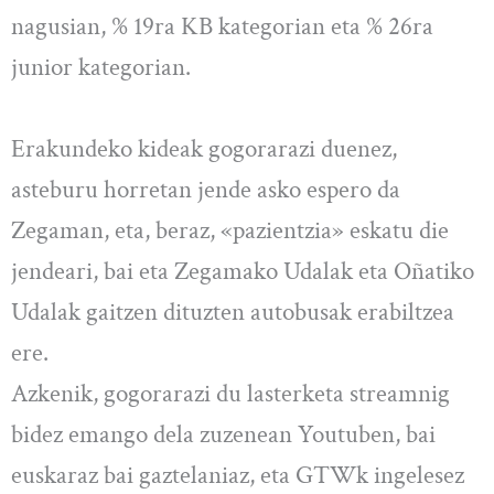
nagusian, % 19ra KB kategorian eta % 26ra
junior kategorian.
Erakundeko kideak gogorarazi duenez,
asteburu horretan jende asko espero da
Zegaman, eta, beraz, «pazientzia» eskatu die
jendeari, bai eta Zegamako Udalak eta Oñatiko
Udalak gaitzen dituzten autobusak erabiltzea
ere.
Azkenik, gogorarazi du lasterketa streamnig
bidez emango dela zuzenean Youtuben, bai
euskaraz bai gaztelaniaz, eta GTWk ingelesez