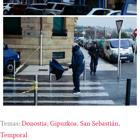
Temas:
Donostia
, 
Gipuzkoa
, 
San Sebastián
, 
Temporal