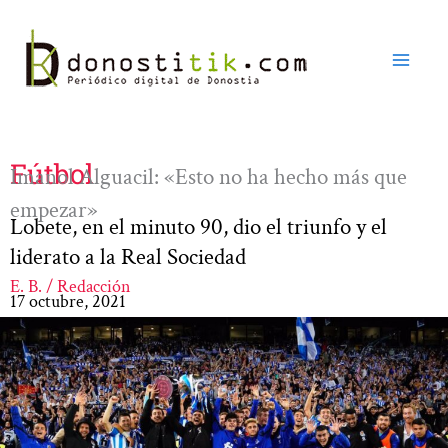
Ir
al
contenido
Fútbol
Imanol Alguacil: «Esto no ha hecho más que
empezar»
Lobete, en el minuto 90, dio el triunfo y el
liderato a la Real Sociedad
E. B. / Redacción
17 octubre, 2021