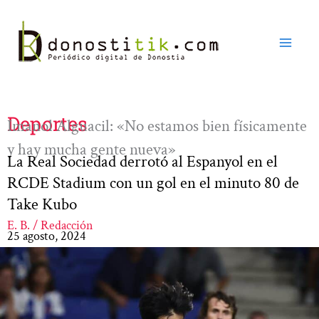
Ir
al
contenido
Deportes
Imanol Alguacil: «No estamos bien físicamente
y hay mucha gente nueva»
La Real Sociedad derrotó al Espanyol en el
RCDE Stadium con un gol en el minuto 80 de
Take Kubo
E. B. / Redacción
25 agosto, 2024