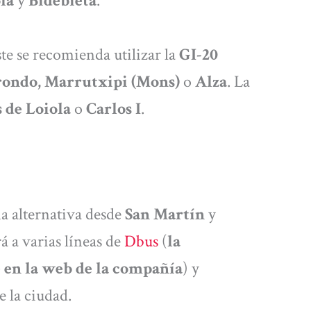
la
y
Bidebieta
.
ste se recomienda utilizar la
GI-20
rondo, Marrutxipi (Mons)
o
Alza
. La
 de Loiola
o
Carlos I
.
a alternativa desde
San Martín
y
rá a varias líneas de
Dbus
(
la
en la web de la compañía
) y
e la ciudad.