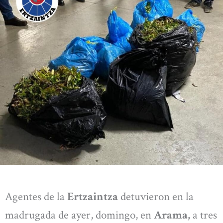
Agentes de la
Ertzaintza
detuvieron en la
madrugada de ayer, domingo, en
Arama,
a tres