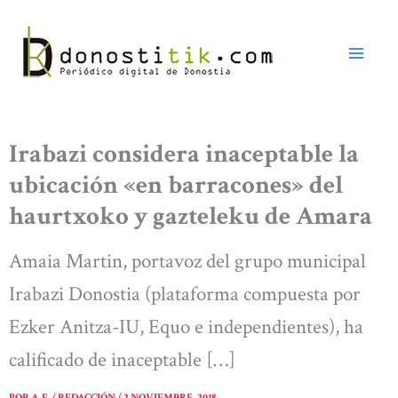
Ir
al
contenido
Irabazi considera inaceptable la
ubicación «en barracones» del
haurtxoko y gazteleku de Amara
Amaia Martin, portavoz del grupo municipal
Irabazi Donostia (plataforma compuesta por
Ezker Anitza-IU, Equo e independientes), ha
calificado de inaceptable […]
POR
A. E. / REDACCIÓN
/
2 NOVIEMBRE, 2018