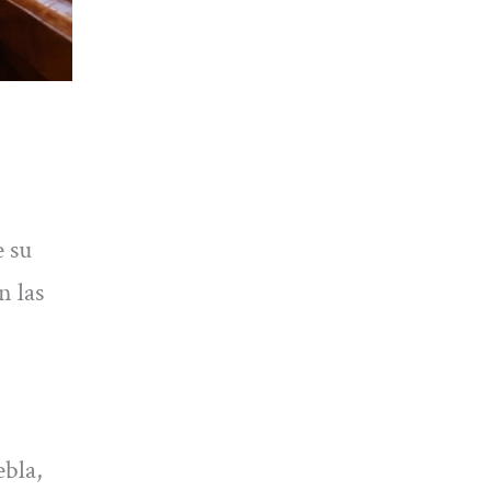
 su
n las
ebla,