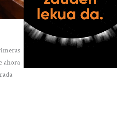
primeras
ue ahora
rada