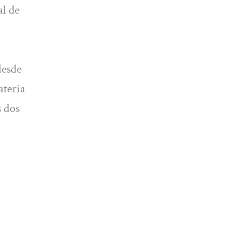
al de
desde
ateria
s dos