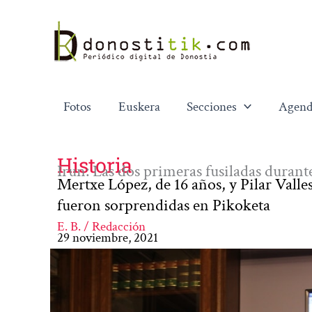
Ir
al
contenido
Fotos
Euskera
Secciones
Agend
Historia
Irun: Las dos primeras fusiladas durant
Mertxe López, de 16 años, y Pilar Vall
fueron sorprendidas en Pikoketa
E. B. / Redacción
29 noviembre, 2021